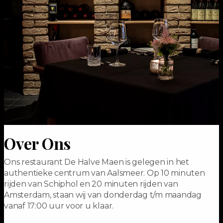
Over Ons
Ons restaurant De Halve Maen is gelegen in het
authentieke centrum van Aalsmeer. Op 10 minuten
rijden van Schiphol en 20 minuten rijden van
Amsterdam, staan wij van donderdag t/m maandag
vanaf 17:00 uur voor u klaar.